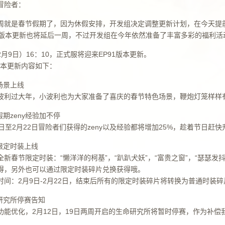
冒险者：
周就是春节假期了，因为休假安排，开发组决定调整更新计划，在今天提前
的版本更新也将延后一周，不过开发组在今年依然准备了丰富多彩的福利活
月9日）16：10，正式服将迎来EP91版本更新。
1版本更新内容如下：
场景上线
波利过大年，小波利也为大家准备了喜庆的春节特色场景，鞭炮灯笼样样
假期zeny经验加不停
9日至2月22日冒险者们获得的zeny以及经验都将增加25%，趁着节日赶
春限定时装上线
全新春节限定时装：“懒洋洋的柯基”，“趴趴犬妖”，“富贵之窗”，“瑟瑟发
得，另外也可以通过限定时装碎片兑换获得哦。
时间：2月9日-2月22日，结束后所有的限定时装碎片将转换为普通时装碎
命研究所停赛告知
功能优化，2月12日，19日两周开启的生命研究所将暂时停赛，作为补偿