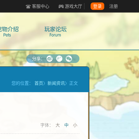
客服中心
游戏大厅
登录
注册
f
g
w
分享：
您的位置：
首页
〉
新闻资讯
〉正文
字体：
大
中
小