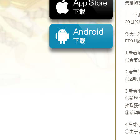
亲爱的
下
20日
今天（2
EP9
1.新春
①春节
2.春节
①2月
3.新
①新增
抽取获
②活动
4.生
①由于