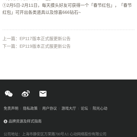
①2月5日-2月11日，每天摸头好友可获得一个「春节红包」，「春节
红包」可开出各类道具以及惊喜666钻石~
上一篇：EP117版本正式服更新公告
下一篇：EP119版本正式服更新公告
免责声明
隐私政策
用户协议
游戏大厅
论坛
阳光心动
品牌资源及样式指南
公司地址：上海市静安区万荣路700号A1 心动网络股份有限公司