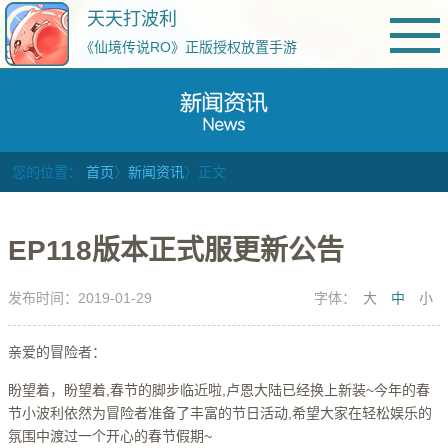
天天打波利
《仙境传说RO》正版授权放置手游
您的位置：
首页
〉
新闻资讯
〉正文
EP118版本正式服更新公告
发布时间：2019-01-29
字体：
大
中
小
亲爱的冒险者：
盼望着，盼望着,春节的脚步临近啦,卢恩大陆已经换上新装~今年的春
节小波利依然为冒险者准备了丰富的节日活动,希望大家在轻松娱乐的
氛围中渡过一个开心的春节假期~