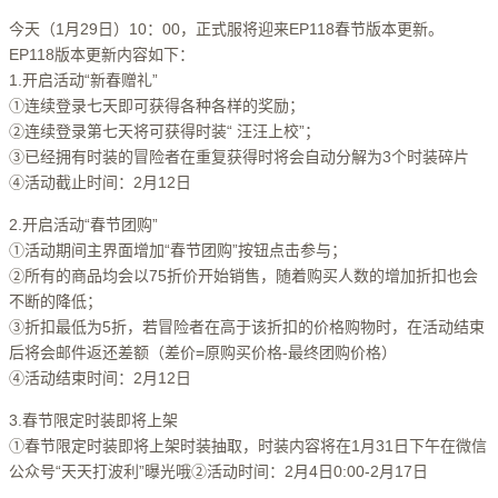
今天（1月29日）10：00，正式服将迎来EP118春节版本更新。
EP118版本更新内容如下：
1.开启活动“新春赠礼”
①连续登录七天即可获得各种各样的奖励；
②连续登录第七天将可获得时装“ 汪汪上校”；
③已经拥有时装的冒险者在重复获得时将会自动分解为3个时装碎片
④活动截止时间：2月12日
2.开启活动“春节团购”
①活动期间主界面增加“春节团购”按钮点击参与；
②所有的商品均会以75折价开始销售，随着购买人数的增加折扣也会
不断的降低；
③折扣最低为5折，若冒险者在高于该折扣的价格购物时，在活动结束
后将会邮件返还差额（差价=原购买价格-最终团购价格）
④活动结束时间：2月12日
3.春节限定时装即将上架
①春节限定时装即将上架时装抽取，时装内容将在1月31日下午在微信
公众号“天天打波利”曝光哦②活动时间：2月4日0:00-2月17日