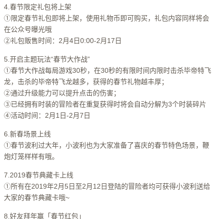
4.春节限定礼包将上架
①限定春节礼包即将上架，使用礼物币即可购买，礼包内容同样将会
在公众号曝光哦
②礼包贩售时间：2月4日0:00-2月17日
5.开启主题玩法“春节大作战”
①春节大作战每局游戏30秒，在30秒的有限时间内限时击杀毕帝特飞
龙，击杀的毕帝特飞龙越多，获得的春节礼物越丰厚；
②通过升级能力可以提升点击的伤害；
③已经拥有时装的冒险者在重复获得时将会自动分解为3个时装碎片
④活动时间：2月1日-2月7日
6.新春场景上线
①春节波利过大年，小波利也为大家准备了喜庆的春节特色场景，鞭
炮灯笼样样有哦。
7.2019春节典藏卡上线
①所有在2019年2月5日至2月12日登陆的冒险者均可获得小波利送给
大家的春节典藏卡哦~
8.好友拜年赢「春节红包」