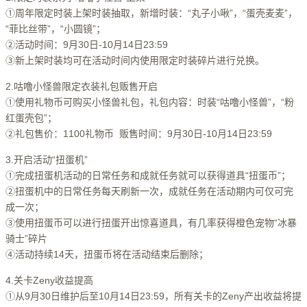
①周年限定时装上架时装抽取，新增时装：“丸子小啾”，“蛋壳麦麦”，
“菲比丝带”，“小圆镜”；
②活动时间：9月30日-10月14日23:59
③新上架时装均可在活动时间内使用限定时装碎片进行兑换。
2.咕噜小怪兽限定衣装礼包贩售开启
①使用礼物币可购买小怪兽礼包，礼包内容：时装“咕噜小怪兽”，“粉
红蛋壳包”；
②礼包售价：1100礼物币 贩售时间：9月30日-10月14日23:59
3.开启活动“扭蛋机”
①完成扭蛋机活动的日常任务和成就任务就可以获得道具“扭蛋币”；
②扭蛋机中的日常任务每天刷新一次，成就任务在活动期内可仅可完
成一次；
③使用扭蛋币可以进行扭蛋开出惊喜道具，有几率获得橙色宠物“冰暴
骑士”碎片
④活动持续14天，扭蛋币将在活动结束后删除；
4.关卡Zeny收益提高
①从9月30日维护后至10月14日23:59，所有关卡的Zeny产出收益将提