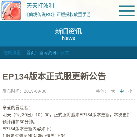
天天打波利
《仙境传说RO》正版授权放置手游
您的位置：
首页
〉
新闻资讯
〉正文
EP134版本正式服更新公告
发布时间：2019-09-30
字体：
大
中
小
亲爱的冒险者：
明天（9月30日）10：00，正式服将迎来EP134版本更新，本次更新
预计维护60分钟。
EP134版本更新内容如下：
1.限定时装系列“咕噜小怪兽”上架