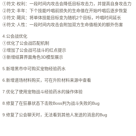
①符文·权利：一段时间内攻击会降低目标攻击力，并提高自身攻击力
②符文·丰年：下个技能吟唱前损失的生命值在开始吟唱后逐步恢复
③符文·飓风：将单体技能目标变为随机2个目标，吟唱时间延长
④符文·人性：一段时间内攻击会附加双方生命值相关的额外伤害
4.公会战优化
①优化了公会战匹配机制
②增加了公会战可战斗的红点提示
③新增结算界面角色3D模型展示
5.新增黑市中可购买宠物经验药水
6.新增道场材料购买，可在升阶材料来源中查看
7.优化了使用宠物战斗经验药水的操作体验
8.修复了在狂暴状态下击败Boss判为战斗失败的Bug
9.修复了公会聊天时，无法看到其他人发送的消息的Bug