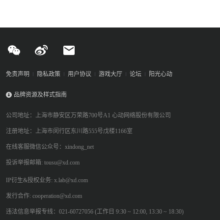
免责声明
隐私政策
用户协议
游戏大厅
论坛
阳光心动
品牌资源及样式指南
公司地址：上海市静安区万荣路700号A1 心动网络股份有限公司
注册地址：上海市闵行区东川路555号戊楼1166室
在线客服微信公众号：xindong_net
投诉举报邮箱: tousu@xd.com
IP衍生&授权业务: x.lab@xd.com
发行合作: cooperation@xd.com
违法信息举报专线：021-60727056 (工作日 9:30 ~ 12:00, 13:30 ~ 18:30)