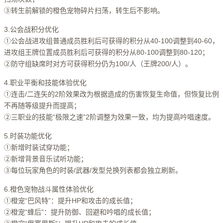
③转生前解锁的橙色宠物碎片扫荡，转生后不影响。
3.公会战积分优化
①公会战进攻组普通成员胜利后可获得的积分从40-100调整到40-60，
进攻组王牌位置成员胜利后可获得的积分从80-100调整到80-120；
②防守组缺席时对方可获得积分仍为100/人（王牌200/人）。
4.职业平衡和技能体验优化
①连击/二连矢的2阶效果改为根据造成的伤害恢复生命值，但恢复比例
不再随等级提升而提高；
②三职业的技能“极限之速”2阶调整为效果一致，均为提高吟唱速度。
5.时装功能优化
①新增时装试穿功能；
②新增背景音乐试听功能；
③每位玩家角色的时装/武器/发型兑换列表都会独立刷新。
6.橙色宠物战斗属性体验优化
①橙宠“巴风特”：提升HP和攻击的成长值；
②橙宠“蜂后”：提升防御、回避和吟唱的成长值；