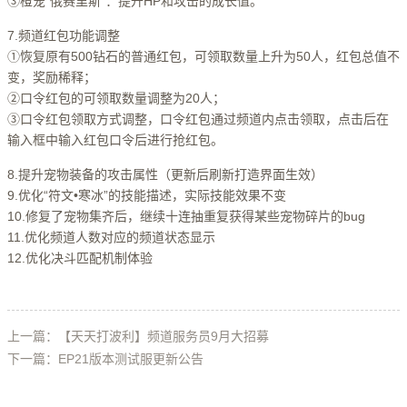
③橙宠“俄赛里斯”：提升HP和攻击的成长值。
7.频道红包功能调整
①恢复原有500钻石的普通红包，可领取数量上升为50人，红包总值不
变，奖励稀释；
②口令红包的可领取数量调整为20人；
③口令红包领取方式调整，口令红包通过频道内点击领取，点击后在
输入框中输入红包口令后进行抢红包。
8.提升宠物装备的攻击属性（更新后刷新打造界面生效）
9.优化“符文•寒冰”的技能描述，实际技能效果不变
10.修复了宠物集齐后，继续十连抽重复获得某些宠物碎片的bug
11.优化频道人数对应的频道状态显示
12.优化决斗匹配机制体验
上一篇：【天天打波利】频道服务员9月大招募
下一篇：EP21版本测试服更新公告