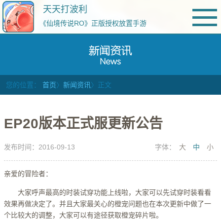
天天打波利
《仙境传说RO》正版授权放置手游
您的位置：
首页
〉
新闻资讯
〉正文
EP20版本正式服更新公告
发布时间：2016-09-13
字体：
大
中
小
亲爱的冒险者：
大家呼声最高的时装试穿功能上线啦，大家可以先试穿时装看看
效果再做决定了。并且大家最关心的橙宠问题也在本次更新中做了一
个比较大的调整，大家可以有途径获取橙宠碎片啦。