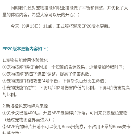
同时我们还对宠物技能和职业技能做了平衡和调整，并优化了大
量的体验内容，希望大家可以玩的开心：）
今天（9月13日）11点，正式服将迎来EP20版本更新。
EP20版本更新内容如下：
1.宠物技能使用体验优化
①宠物技能“横扫”会附加一个短暂的昏迷效果，少量增加吟唱时间；
②宠物技能“追击”/“连击”调整，提高了伤害系数；
③宠物技能“终结攻击”4阶平衡，下调斩杀百分比生命值；
④宠物技能“保护”：下调1阶和2阶伤害降低的比例，下调4阶伤害提高
的比例。
2.新增橙色宠物碎片来源
①关卡汶巴拉400后，开启MVP宠物碎片掉落，可用来兑换橙色宠物
（通过宠物图鉴界面进入）；
②MVP宠物碎片扫荡不可以使用Boss扫荡券，不占用正常的Boss关卡
扫荡次数；