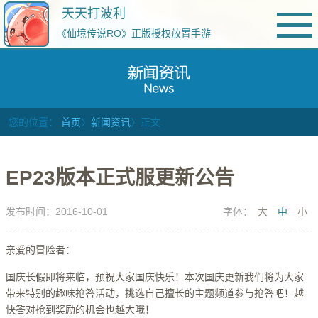
天天打波利
《仙境传说RO》正版授权放置手游
您的位置：
首页
〉
新闻资讯
〉正文
EP23版本正式服更新公告
发布时间：2016-10-01
字体：
大
中
小
亲爱的冒险者：
国庆长假即将来临，预祝大家国庆快乐！本次国庆更新我们将为大家
带来特别的趣味抢答活动，挑选自己擅长的主题频道参与抢答吧！越
快答对抢到奖励的机会也越大哦！