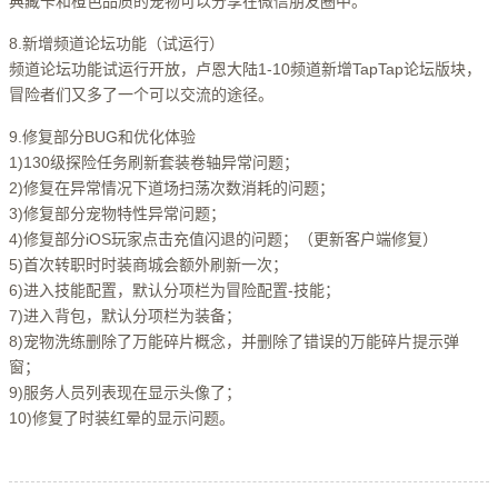
典藏卡和橙色品质的宠物可以分享在微信朋友圈中。
8.新增频道论坛功能（试运行）
频道论坛功能试运行开放，卢恩大陆1-10频道新增TapTap论坛版块，
冒险者们又多了一个可以交流的途径。
9.修复部分BUG和优化体验
1)130级探险任务刷新套装卷轴异常问题；
2)修复在异常情况下道场扫荡次数消耗的问题；
3)修复部分宠物特性异常问题；
4)修复部分iOS玩家点击充值闪退的问题；（更新客户端修复）
5)首次转职时时装商城会额外刷新一次；
6)进入技能配置，默认分项栏为冒险配置-技能；
7)进入背包，默认分项栏为装备；
8)宠物洗练删除了万能碎片概念，并删除了错误的万能碎片提示弹
窗；
9)服务人员列表现在显示头像了；
10)修复了时装红晕的显示问题。