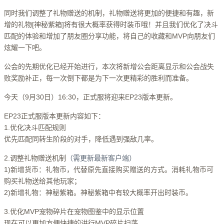
同时我们调整了礼物赠送的机制，礼物赠送将更加的便捷和有趣，新
增的礼物[神秘紫箱]将有很大概率获得时装币哦！并且我们优化了决斗
匹配的体验和增加了朋友圈分享功能，将自己的收藏和MVP向朋友们
炫耀一下吧。
公会的先期优化已经开始进行，本次将新增公会距离显示和公会战失
败奖励补正，每一次倒下都是为下一次更精彩的胜利而准备。
今天（9月30日）16:30，正式服将迎来EP23版本更新。
EP23正式服版本更新内容如下：
1.优化决斗匹配规则
优先匹配同转生阶段的对手，降低遇到强敌几率。
2.调整礼物赠送机制
（需更新最新客户端）
1)新增货币：礼物币，代替原先直接购买赠送的方式。消耗礼物币可
购买礼物送给其他玩家；
2)新增礼物：神秘紫箱。神秘紫箱中有较大概率开出时装币。
3.优化MVP宠物碎片在宠物图鉴中的显示位置
现在可以更加方便快捷的进行MVP碎片扫荡。