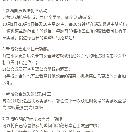
4.新增国庆趣味抢答活动
开放活动抢答频道，共17个类型，50个活动频道；
10月1日-10月3日每天10点至24点，每30分钟将在活动频道中随机出
一道频道主题范围内的题目，每题前50名抢答正确的冒险者可获得丰
富奖励，挑选你擅长的类型进行抢答吧！
5.新增公会距离显示功能。
1)在本次更新后会长首次登陆游戏或创建公会时的地点将设定公会坐
标（需开启定位）；
2)公会成员可查看离公会坐标的距离；
3)寻找公会时也可查看离其他公会的距离，挑选离自己更近的公会加
入吧。
6.新增公会战失败奖励补正
每次领取公会战失败奖励时，都会使下一次获胜时获得的奖励收益提
高20%,最多提高100%；
7.新增iOS客户端朋友圈分享功能
可以将自己惊喜收获的瞬间和珍藏分享在朋友圈中啦；