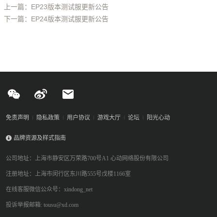
上一篇：EP23版本测试服更新公告
下一篇：EP24版本测试服更新公告
免责声明
隐私政策
用户协议
游戏大厅
论坛
阳光心动
品牌资源及样式指南
公司地址：上海市静安区万荣路700号A1 心动网络股份有限公司
注册地址：上海市闵行区东川路555号戊楼1166室
在线客服微信公众号：xindong_net
投诉举报邮箱: tousu@xd.com