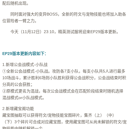
配后随机出现。
同时面对强大的变异BOSS，全新的符文与宠物技能也将加入助各
位冒险者一臂之力。
今天（11月12日）23:10，精英测试服将迎来EP29版本更新。
EP29版本更新内容如下：
1.新增公会战模式-小队战
①全新公会战模式-小队战。攻防各7支小队，每支小队共5人进行最多
10场战斗，累计胜利6场则小队胜利获得公会战积分，公会战结束时积
分高的公会获胜；
②原模式更名为混战，每次公会战模式会在匹配阶段结束时随机选择
混战模式or小队战模式。
2.新增藏宝阁功能
藏宝图抽取可以获得符文/宠物技能宝图碎片，集齐（上）（中）
（下）3个碎片可合成对应藏宝图，使用藏宝图可从尚未解锁的符文/宠
物技能中随机解锁一个。