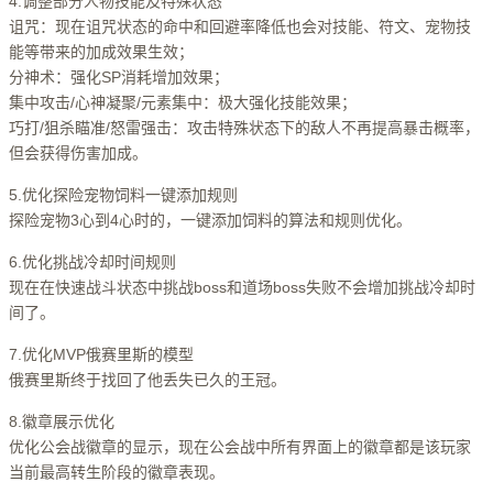
4.调整部分人物技能及特殊状态
诅咒：现在诅咒状态的命中和回避率降低也会对技能、符文、宠物技
能等带来的加成效果生效；
分神术：强化SP消耗增加效果；
集中攻击/心神凝聚/元素集中：极大强化技能效果；
巧打/狙杀瞄准/怒雷强击：攻击特殊状态下的敌人不再提高暴击概率，
但会获得伤害加成。
5.优化探险宠物饲料一键添加规则
探险宠物3心到4心时的，一键添加饲料的算法和规则优化。
6.优化挑战冷却时间规则
现在在快速战斗状态中挑战boss和道场boss失败不会增加挑战冷却时
间了。
7.优化MVP俄赛里斯的模型
俄赛里斯终于找回了他丢失已久的王冠。
8.徽章展示优化
优化公会战徽章的显示，现在公会战中所有界面上的徽章都是该玩家
当前最高转生阶段的徽章表现。