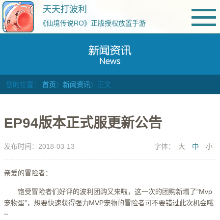
天天打波利
《仙境传说RO》正版授权放置手游
您的位置：
首页
〉
新闻资讯
〉正文
EP94版本正式服更新公告
发布时间：2018-03-13
字体：
大
中
小
亲爱的冒险者：
饱受冒险者们好评的波利团购又来啦，这一次的团购新增了“Mvp
宠物蛋”，想要快速获得强力MVP宠物的冒险者可不要错过此次机会哦
~