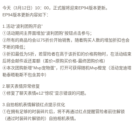
今天（3月12日）10：00，正式服将迎来EP94版本更新。
EP94版本更新内容如下：
1.活动“波利团购开启”
①活动期间主界面增加“波利团购”按钮点击参与；
②所有的商品均会以75折价开始销售，随着购买人数的增加折扣也会
不断的降低；
③折扣最低为5折，若冒险者在高于该折扣的价格购物时，在活动结束
后将会邮件返还差额（差价=原购买价格-最终团购价格）
④本次团购新增“Mvp宠物蛋”，打开可获得随机Mvp橙宠（活动宠迪塔
勒泰晤勒斯不包含其中）
2.聊天表情异常修复
①修复了聊天表情e12“惊叹”显示错误的问题。
3.自拍相机表情解锁红点提示优化
①在拥有足够的时装碎片后，将不再通过红点提醒冒险者前往解锁
（通过时装碎片解锁的）自拍相机表情。