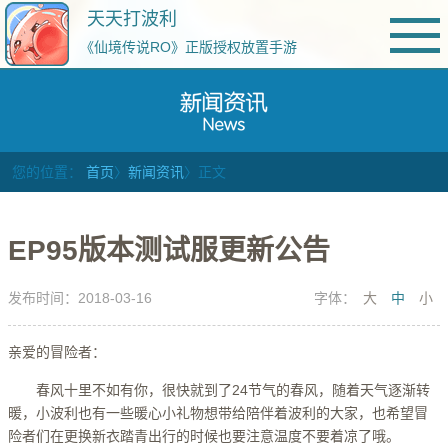
天天打波利
《仙境传说RO》正版授权放置手游
您的位置：
首页
〉
新闻资讯
〉正文
EP95版本测试服更新公告
发布时间：2018-03-16
字体：
大
中
小
亲爱的冒险者：
春风十里不如有你，很快就到了24节气的春风，随着天气逐渐转
暖，小波利也有一些暖心小礼物想带给陪伴着波利的大家，也希望冒
险者们在更换新衣踏青出行的时候也要注意温度不要着凉了哦。