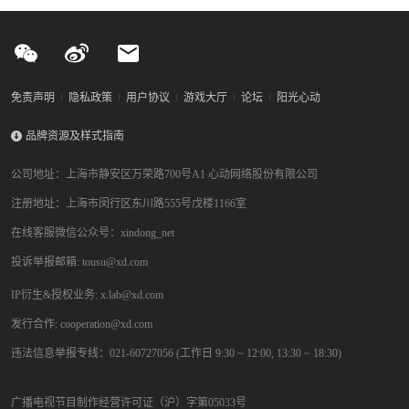
免责声明
隐私政策
用户协议
游戏大厅
论坛
阳光心动
品牌资源及样式指南
公司地址：上海市静安区万荣路700号A1 心动网络股份有限公司
注册地址：上海市闵行区东川路555号戊楼1166室
在线客服微信公众号：xindong_net
投诉举报邮箱: tousu@xd.com
IP衍生&授权业务: x.lab@xd.com
发行合作: cooperation@xd.com
违法信息举报专线：021-60727056 (工作日 9:30 ~ 12:00, 13:30 ~ 18:30)
广播电视节目制作经营许可证（沪）字第05033号