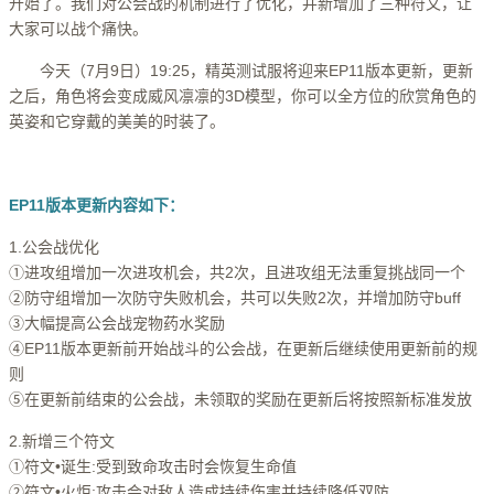
开始了。我们对公会战的机制进行了优化，并新增加了三种符文，让
大家可以战个痛快。
今天（7月9日）19:25，精英测试服将迎来EP11版本更新，更新
之后，角色将会变成威风凛凛的3D模型，你可以全方位的欣赏角色的
英姿和它穿戴的美美的时装了。
EP11版本更新内容如下：
1.公会战优化
①进攻组增加一次进攻机会，共2次，且进攻组无法重复挑战同一个
②防守组增加一次防守失败机会，共可以失败2次，并增加防守buff
③大幅提高公会战宠物药水奖励
④EP11版本更新前开始战斗的公会战，在更新后继续使用更新前的规
则
⑤在更新前结束的公会战，未领取的奖励在更新后将按照新标准发放
2.新增三个符文
①符文•诞生:受到致命攻击时会恢复生命值
②符文•火炬:攻击会对敌人造成持续伤害并持续降低双防