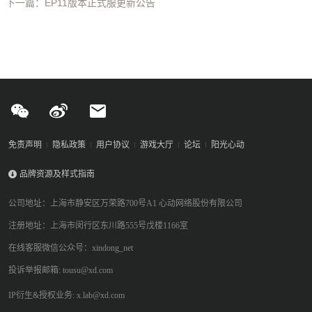
下一篇：EP11版本正式服更新公告
免责声明
隐私政策
用户协议
游戏大厅
论坛
阳光心动
品牌资源及样式指南
公司地址：上海市静安区万荣路700号A1 心动网络股份有限公司
注册地址：上海市闵行区东川路555号戊楼1166室
在线客服微信公众号：xindong_net
投诉举报邮箱: tousu@xd.com
IP衍生&授权业务: x.lab@xd.com