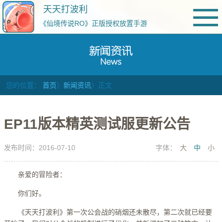
天天打波利
《仙境传说RO》正版授权放置手游
您的位置：
首页
〉
新闻资讯
〉正文
EP11版本精英测试服更新公告
发布时间：2016-07-10
字体：
大
中
小
亲爱的冒险者：
你们好。
《天天打波利》第一次公会战的硝烟还未散尽，第二次就已经要