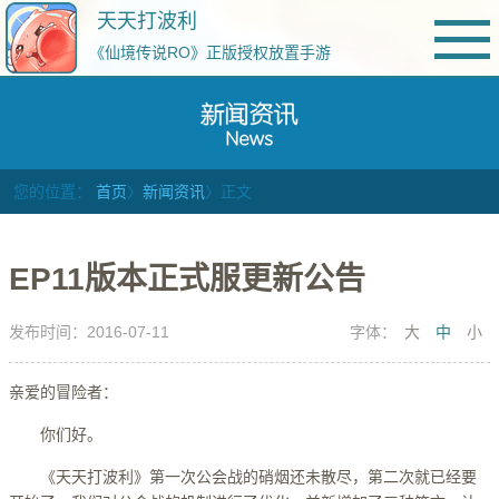
天天打波利
《仙境传说RO》正版授权放置手游
您的位置：
首页
〉
新闻资讯
〉正文
EP11版本正式服更新公告
发布时间：2016-07-11
字体：
大
中
小
亲爱的冒险者：
你们好。
《天天打波利》第一次公会战的硝烟还未散尽，第二次就已经要