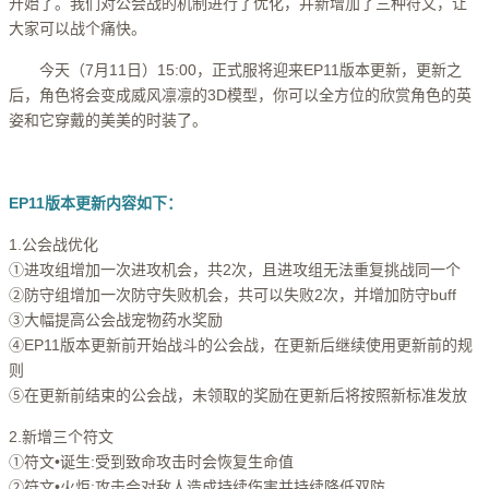
开始了。我们对公会战的机制进行了优化，并新增加了三种符文，让
大家可以战个痛快。
今天（7月11日）15:00，正式服将迎来EP11版本更新，更新之
后，角色将会变成威风凛凛的3D模型，你可以全方位的欣赏角色的英
姿和它穿戴的美美的时装了。
EP11版本更新内容如下：
1.公会战优化
①进攻组增加一次进攻机会，共2次，且进攻组无法重复挑战同一个
②防守组增加一次防守失败机会，共可以失败2次，并增加防守buff
③大幅提高公会战宠物药水奖励
④EP11版本更新前开始战斗的公会战，在更新后继续使用更新前的规
则
⑤在更新前结束的公会战，未领取的奖励在更新后将按照新标准发放
2.新增三个符文
①符文•诞生:受到致命攻击时会恢复生命值
②符文•火炬:攻击会对敌人造成持续伤害并持续降低双防