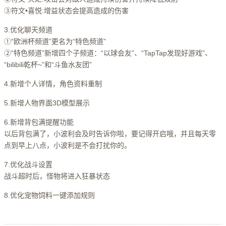
③符文•喜悦:增益状态会提高造成的伤害
3.优化聊天频道
①“欧洲杯频道”更名为“特色频道”
②“特色频道”新增四个子频道：“以球会友”、“TapTap发现好游戏”、
“bilibili乾杯~”和“斗鱼水友团”
4.新增个人详情，角色资料重制
5.新增人物界面3D模型展示
6.新增背包满提醒功能
以后背包满了，小波利会及时告诉你啦，要记得开启哦，并且每天零
点到早上八点，小波利是不会打扰你的。
7.优化战斗设置
战斗超时后，怪物将进入狂暴状态
8.优化宠物饲料一键添加规则