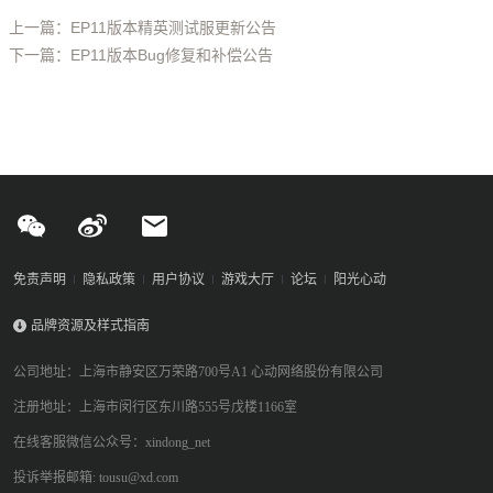
上一篇：EP11版本精英测试服更新公告
下一篇：EP11版本Bug修复和补偿公告
免责声明
隐私政策
用户协议
游戏大厅
论坛
阳光心动
品牌资源及样式指南
公司地址：上海市静安区万荣路700号A1 心动网络股份有限公司
注册地址：上海市闵行区东川路555号戊楼1166室
在线客服微信公众号：xindong_net
投诉举报邮箱: tousu@xd.com