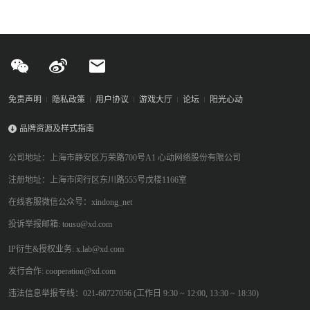
免责声明
隐私政策
用户协议
游戏大厅
论坛
阳光心动
品牌资源及样式指南
公司地址：上海市静安区万荣路700号A1 心动网络股份有限公司
注册地址：上海市闵行区东川路555号戊楼1166室
在线客服微信公众号：xindong_net
投诉举报邮箱: tousu@xd.com
IP衍生&授权业务: x.lab@xd.com
发行合作: cooperation@xd.com
违法信息举报专线：021-60727056 (工作日 9:30 ~ 12:00, 13:30 ~ 18:30)