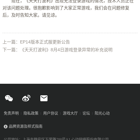
现在，《天天打波利》出现无法登录游戏的情况，技术人员正在
对该问题处理。很抱歉影响到了大家正常游戏，我们会在问题修复
后，及时告知大家。请见谅。
上一篇：EP14版本正式服更新公告
下一篇：《天天打波利》8月4日游戏登录异常的补充说明
免责声明
隐私政策
用户协议
游戏大厅
论坛
阳光心动
品牌资源及样式指南
公司地址：上海市静安区万荣路700号A1 心动网络股份有限公司